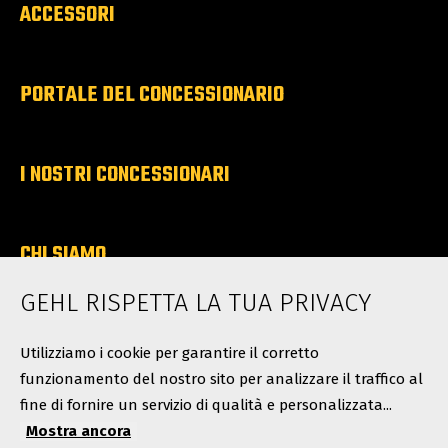
ACCESSORI
PORTALE DEL CONCESSIONARIO
I NOSTRI CONCESSIONARI
CHI SIAMO
Carriere
GEHL RISPETTA LA TUA PRIVACY
Contatti
Utilizziamo i cookie per garantire il corretto
funzionamento del nostro sito per analizzare il traffico al
fine di fornire un servizio di qualità e personalizzata...
Mostra ancora