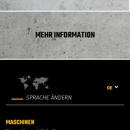
Gesamtlänge ohne Schaufel
2385 mm
Hinterer Überhangwinkel
21 °
Wendekreis – vorne mit Schaufel
1869 mm
MEHR INFORMATION
hinterer Böschungswinkel
21 °
DE
SPRACHE ÄNDERN
MASCHINEN