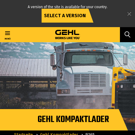
A version of the site is available for your country.
SELECT A VERSION
Direkt
zum
Inhalt
MENÜ
GEHL KOMPAKTLADER
Startseite
Gehl Kompaktlader
R165