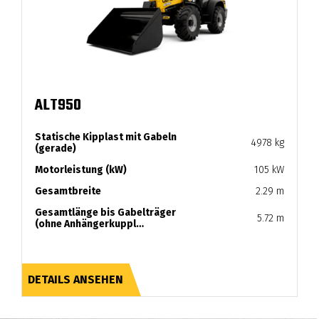
ALT950
Statische Kipplast mit Gabeln
4978 kg
(gerade)
Motorleistung (kW)
105 kW
Gesamtbreite
2.29 m
Gesamtlänge bis Gabelträger
5.72 m
(ohne Anhängerkuppl…
DETAILS ANSEHEN