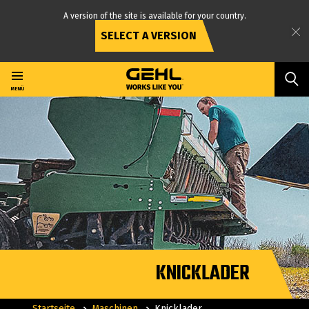
A version of the site is available for your country.
SELECT A VERSION
Direkt
zum
Inhalt
MENÜ
KNICKLADER
Startseite
Maschinen
Knicklader