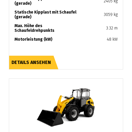
2405 kg
(gerade)
Statische Kipplast mit Schaufel
3059 kg
(gerade)
Max. Höhe des
3.32 m
Schaufeldrehpunkts
Motorleistung (kW)
48 kW
DETAILS ANSEHEN