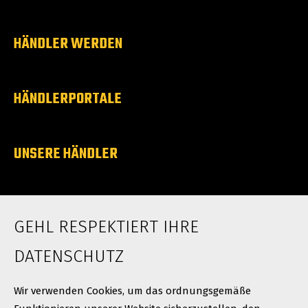
HÄNDLER WERDEN
HÄNDLERPORTALE
UNSERE HÄNDLER
ÜBER UNS
GEHL RESPEKTIERT IHRE
Karriere
Neuigkeiten
DATENSCHUTZ
Kontakt
Wir verwenden Cookies, um das ordnungsgemäße