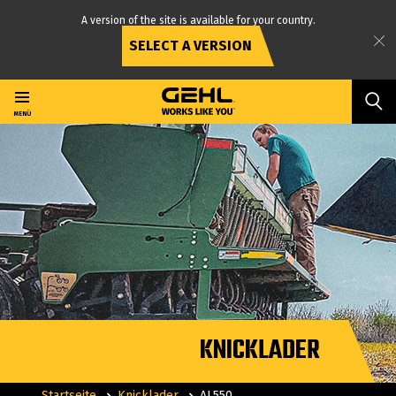
A version of the site is available for your country.
SELECT A VERSION
Direkt
zum
Inhalt
MENÜ
KNICKLADER
Startseite
Knicklader
AL550