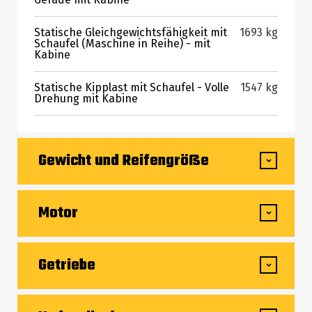
Statische Gleichgewichtsfähigkeit mit
1693 kg
Schaufel (Maschine in Reihe) - mit
Kabine
Statische Kipplast mit Schaufel - Volle
1547 kg
Drehung mit Kabine
Gewicht und Reifengröße
Eigengewicht (mit Gabeln) mit 4 Pfosten
3388.30 kg
Motor
Fahrerschutzdach
Radstand
1.74 m
Hersteller
Deutz
Getriebe
Gesamtbreite mit 4 Pfosten Fahrerschutzdach
1.23 m
Motormodell
TD 2.2 L3
Getriebetyp
Hydrostatisch
Gesamtbreite der Kabine
1.22 m