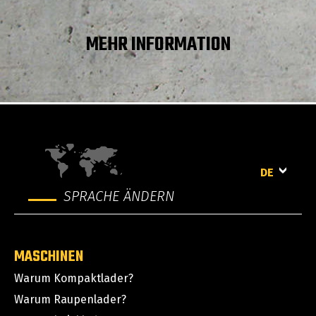
Bodenfreiheit
0.25 m
MEHR INFORMATION
Schürftiefe der Schaufel
75336.40 mm
Höhe bis Schaufeldrehpunkt – bei max.
3161 mm
Hubhöhe
DE
SPRACHE ÄNDERN
MASCHINEN
Warum Kompaktlader?
Warum Raupenlader?