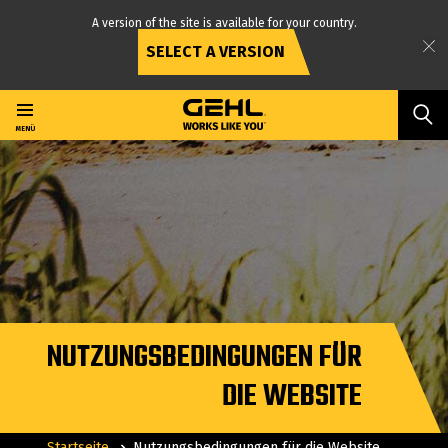
A version of the site is available for your country.
SELECT A VERSION
Direkt
zum
Inhalt
MENÜ
NUTZUNGSBEDINGUNGEN FÜR
DIE WEBSITE
Startseite
Nutzungsbedingungen für die Website