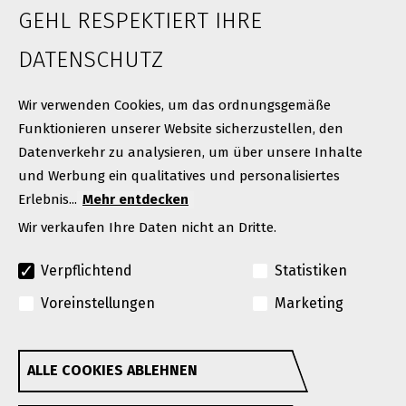
GEHL RESPEKTIERT IHRE
Karriere
Neuigkeiten
DATENSCHUTZ
Kontakt
Wir verwenden Cookies, um das ordnungsgemäße
Funktionieren unserer Website sicherzustellen, den
Datenverkehr zu analysieren, um über unsere Inhalte
und Werbung ein qualitatives und personalisiertes
Erlebnis...
Mehr entdecken
Wir verkaufen Ihre Daten nicht an Dritte.
Verpflichtend
Statistiken
© Urheberrecht 2026. Alle Rechte vorbehalten
Voreinstellungen
Marketing
A Manitou Group Brand
GEHL behält sich das Recht vor, jederzeit und ohne
ALLE COOKIES ABLEHNEN
Withdraw consent
Vorankündigung oder Verpflichtung Verbesserungen