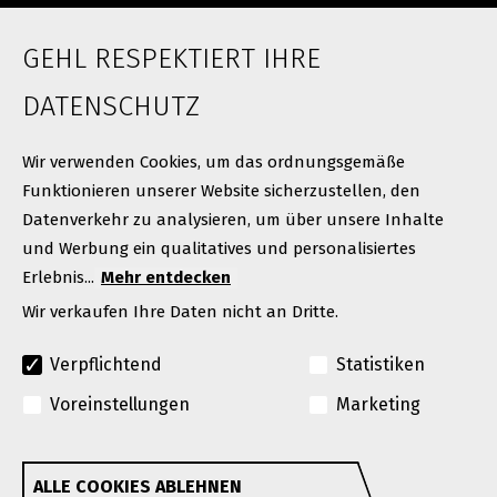
ÜBER UNS
GEHL RESPEKTIERT IHRE
Karriere
Neuigkeiten
DATENSCHUTZ
Kontakt
Wir verwenden Cookies, um das ordnungsgemäße
Funktionieren unserer Website sicherzustellen, den
Datenverkehr zu analysieren, um über unsere Inhalte
und Werbung ein qualitatives und personalisiertes
Erlebnis...
Mehr entdecken
Wir verkaufen Ihre Daten nicht an Dritte.
Verpflichtend
Statistiken
© Urheberrecht 2026. Alle Rechte vorbehalten
Voreinstellungen
Marketing
A Manitou Group Brand
GEHL behält sich das Recht vor, jederzeit und ohne
ALLE COOKIES ABLEHNEN
Withdraw consent