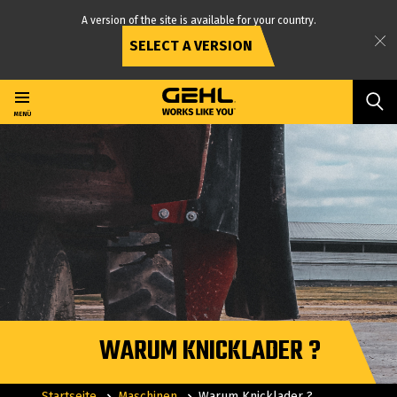
A version of the site is available for your country.
SELECT A VERSION
Direkt
zum
Inhalt
MENÜ
WARUM KNICKLADER ?
Startseite
Maschinen
Warum Knicklader ?