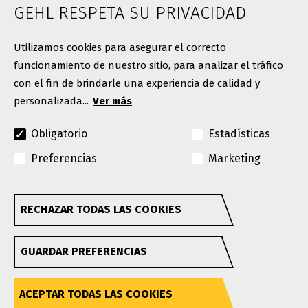
SOBRE NOSOTROS
GEHL RESPETA SU PRIVACIDAD
Contacto
Utilizamos cookies para asegurar el correcto
funcionamiento de nuestro sitio, para analizar el tráfico
con el fin de brindarle una experiencia de calidad y
personalizada...
Ver más
Obligatorio
Estadísticas
Preferencias
Marketing
© Copyright 2026. Todos los derechos reservados
Une marca Manitou Group
RECHAZAR TODAS LAS COOKIES
Withdraw consent
GEHL se reserva el derecho de añadir mejoras o
GUARDAR PREFERENCIAS
realizar cambios en las especificaciones en cualquier
momento sin previo aviso ni obligación.
Política de privacidad
Condiciones de uso
Accesibilidad
ACEPTAR TODAS LAS COOKIES