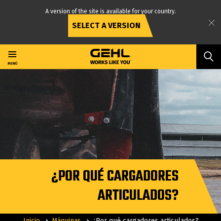
A version of the site is available for your country.
SELECT A VERSION
Ir
al
contenido
MENÚ
principal
¿POR QUÉ CARGADORES
ARTICULADOS?
Inicio
Máquinas
¿Por qué cargadores articulados?