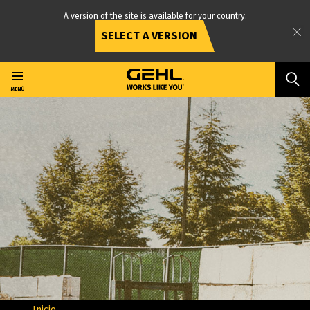
A version of the site is available for your country.
SELECT A VERSION
Ir
al
contenido
MENÚ
principal
Inicio