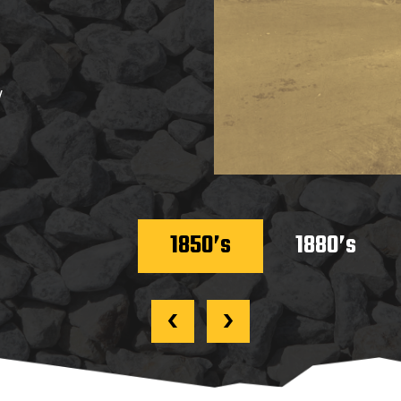
y
1850’s
1880’s
‹
›