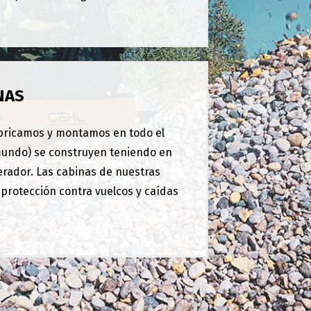
NAS
bricamos y montamos en todo el
mundo) se construyen teniendo en
erador. Las cabinas de nuestras
protección contra vuelcos y caídas