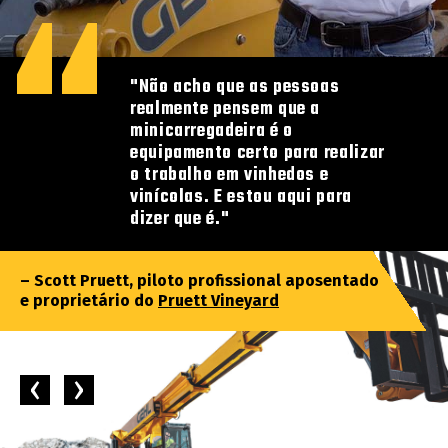
"Não acho que as pessoas
realmente pensem que a
minicarregadeira é o
equipamento certo para realizar
o trabalho em vinhedos e
vinícolas. E estou aqui para
dizer que é."
– Scott Pruett, piloto profissional aposentado
e proprietário do
Pruett Vineyard
‹
›