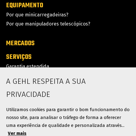
EQUIPAMENTO
Por que minicarregadeiras?
Por que manipuladores telescópicos?
MERCADOS
SERVIÇOS
Garantia estendida
Máquinas conectadas
A GEHL RESPEITA A SUA
Peças de reposição
PRIVACIDADE
TORNE-SE UM DISTRIBUIDOR
Utilizamos cookies para garantir o bom funcionamento do
nosso site, para analisar o tráfego de forma a oferecer
uma experiência de qualidade e personalizada através...
PORTAIS DISTRIBUIDORES
Ver mais