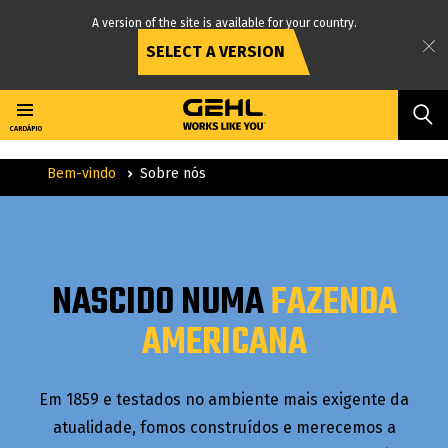
A version of the site is available for your country.
SELECT A VERSION
Conteúdo
principal
CARDÁPIO
Bem-vindo
Sobre nós
NASCIDO NUMA
FAZENDA
AMERICANA
Em 1859 e testados no ambiente mais exigente da
atualidade, fomos construídos e merecemos a