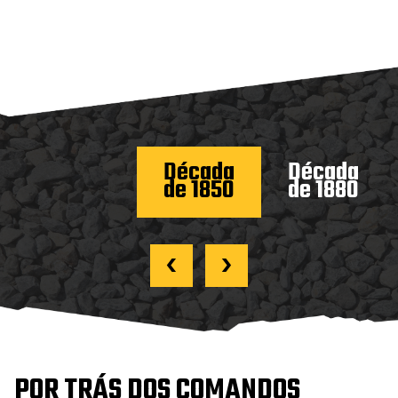
Década
Década
de 1850
de 1880
‹
›
POR TRÁS DOS COMANDOS