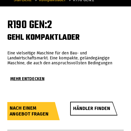
R190 GEN:2
GEHL KOMPAKTLADER
Eine vielseitige Maschine für den Bau- und
Landwirtschaftsmarkt. Eine kompakte, geländegängige
Maschine, die auch den anspruchsvollsten Bedingungen
standhält und dank ihres umfangreichen Zubehörs Leistung,
Komfort, Präzision und Vielseitigkeit in der Anwendung
vereint.
MEHR ENTDECKEN
NACH EINEM
HÄNDLER FINDEN
ANGEBOT FRAGEN