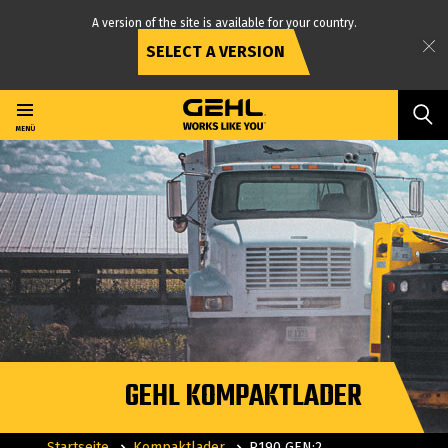
A version of the site is available for your country.
SELECT A VERSION
Direkt
zum
Inhalt
MENÜ
GEHL KOMPAKTLADER
Startseite
Kompaktlader
R190 GEN:2