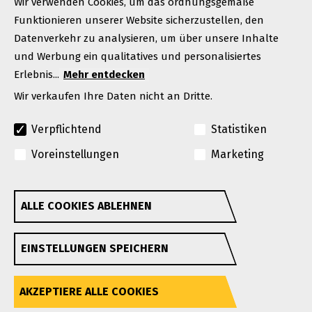
Wir verwenden Cookies, um das ordnungsgemäße
Funktionieren unserer Website sicherzustellen, den
Datenverkehr zu analysieren, um über unsere Inhalte
und Werbung ein qualitatives und personalisiertes
Erlebnis...
Mehr entdecken
Wir verkaufen Ihre Daten nicht an Dritte.
Verpflichtend
Statistiken
© Urheberrecht 2026. Alle Rechte vorbehalten
Voreinstellungen
Marketing
Eine Marke der Manitou-Gruppe
GEHL behält sich das Recht vor, jederzeit und ohne
ALLE COOKIES ABLEHNEN
Withdraw consent
Vorankündigung oder Verpflichtung Verbesserungen
hinzuzufügen oder Änderungen an den
EINSTELLUNGEN SPEICHERN
Spezifikationen vorzunehmen.
Datenschutzbestimmungen
Nutzungsbedingungen für die Website
Barrierefreiheit
AKZEPTIERE ALLE COOKIES