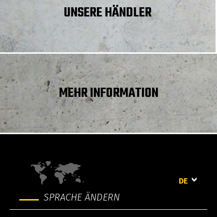
UNSERE HÄNDLER
Anlasser
3 kW
Schaufelbreite
1676.40 mm
Bodenfreiheit
160.02 mm
Gesamtlänge ohne Schaufel
2446.02 mm
Wendekreis – vorne mit Schaufel
2032 mm
MEHR INFORMATION
hinterer Böschungswinkel
21 °
DE
SPRACHE ÄNDERN