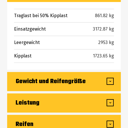
Traglast bei 50% Kipplast
861.82 kg
Einsatzgewicht
3172.87 kg
Leergewicht
2953 kg
Kipplast
1723.65 kg
Gewicht und Reifengröße
Radstand
1066.80 mm
Leistung
Gesamteinsatzhöhe – bei max. Hubhöhe
3993 mm
Fahrgeschwindigkeit (unbeladen)
12.55 km/h
Reifen
Höhe bis Schaufeldrehpunkt – bei max.
3022.60 mm