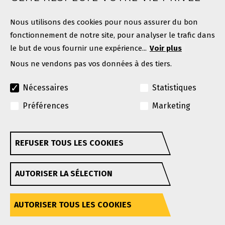
Contacter GEHL
Nous utilisons des cookies pour nous assurer du bon
fonctionnement de notre site, pour analyser le trafic dans
le but de vous fournir une expérience...
Voir plus
Nous ne vendons pas vos données à des tiers.
Nécessaires
Statistiques
Préférences
Marketing
© Copyright 2026. Tous droits réservés.
Une marque Manitou Group
REFUSER TOUS LES COOKIES
Retirer son consentement
GEHL se réserve le droit d'apporter des améliorations
AUTORISER LA SÉLECTION
ou des modifications à tout moment sans préavis ni
obligation.
Politique de confidentialité
Conditions d'utilisation
Accessibilité
AUTORISER TOUS LES COOKIES