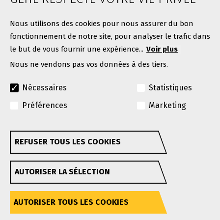
Contacter GEHL
Nous utilisons des cookies pour nous assurer du bon
fonctionnement de notre site, pour analyser le trafic dans
le but de vous fournir une expérience...
Voir plus
Nous ne vendons pas vos données à des tiers.
Nécessaires
Statistiques
Préférences
Marketing
© Copyright 2026. Tous droits réservés.
Une marque Manitou Group
REFUSER TOUS LES COOKIES
Retirer son consentement
GEHL se réserve le droit d'apporter des améliorations
AUTORISER LA SÉLECTION
ou des modifications à tout moment sans préavis ni
obligation.
Politique de confidentialité
Conditions d'utilisation
Accessibilité
AUTORISER TOUS LES COOKIES