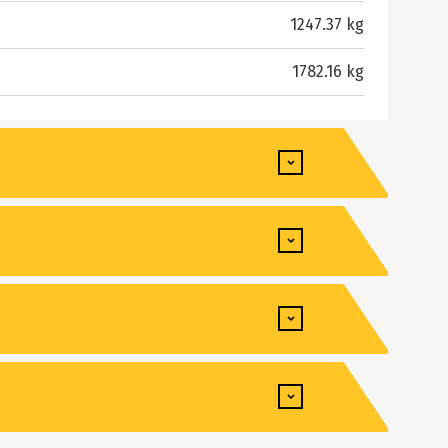
1247.37 kg
1782.16 kg
4265 mm
3289 mm
Yanmar
879 mm
4TNV98CT-XNGL
42 °
98.40 l/min
72.82 ch
2082 mm
239.59 bar
53.30 kW