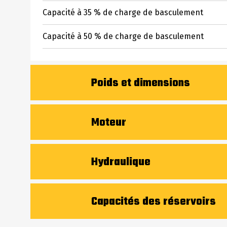
Capacité à 35 % de charge de basculement
Capacité à 50 % de charge de basculement
Poids et dimensions
Hauteur de travail - levé complètement
Moteur
Hauteur à l’axe d’articulation – Entièrement levé
Marque du moteur
Hydraulique
Déport à hauteur totale et déversé
Modèle du moteur
Angle de déversement à hauteur maximale
Flux standard - Système hydraulique auxiliaire
Capacités des réservoirs
Puissance moteur (CV)
Hauteur hors tout en haut du ROPS
Pression hydraulique auxiliaire
Puissance moteur (kW)