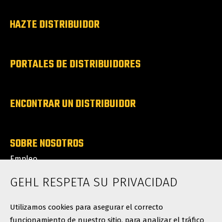
HAZTE DISTRIBUIDOR
PORTALES DE DISTRIBUIDORES
ENCONTRAR UN DISTRIBUIDOR
SOBRE NOSOTROS
Empleo
Noticias
GEHL RESPETA SU PRIVACIDAD
Contacto
Utilizamos cookies para asegurar el correcto
funcionamiento de nuestro sitio, para analizar el tráfico