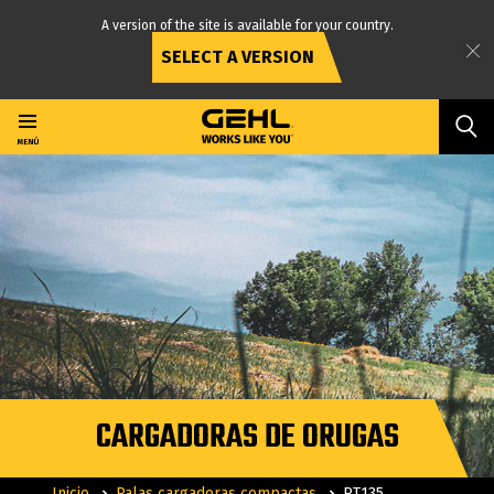
A version of the site is available for your country.
SELECT A VERSION
Ir
al
contenido
MENÚ
principal
CARGADORAS DE ORUGAS
Inicio
Palas cargadoras compactas
RT135