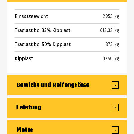
Einsatzgewicht
2953 kg
Traglast bei 35% Kipplast
612.35 kg
Traglast bei 50% Kipplast
875 kg
Kipplast
1750 kg
Gewicht und Reifengröße
Gesamteinsatzhöhe – bei max. Hubhöhe
3670 mm
Leistung
Höhe bis Schaufeldrehpunkt – bei max.
2794 mm
Hubhöhe
Fahrgeschwindigkeit 1. Stufe
10 km/h
Motor