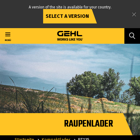
A version of the site is available for your country.
SELECT A VERSION
Direkt
zum
Inhalt
MENÜ
RAUPENLADER
Startseite
Kompaktlader
RT135