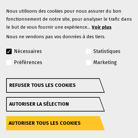
Contacter GEHL
Nous utilisons des cookies pour nous assurer du bon
fonctionnement de notre site, pour analyser le trafic dans
le but de vous fournir une expérience...
Voir plus
Nous ne vendons pas vos données à des tiers.
Nécessaires
Statistiques
Préférences
Marketing
© Copyright 2026. Tous droits réservés.
Une marque Manitou Group
REFUSER TOUS LES COOKIES
Retirer son consentement
GEHL se réserve le droit d'apporter des améliorations
AUTORISER LA SÉLECTION
ou des modifications à tout moment sans préavis ni
obligation.
Politique de confidentialité
Conditions d'utilisation
Accessibilité
AUTORISER TOUS LES COOKIES