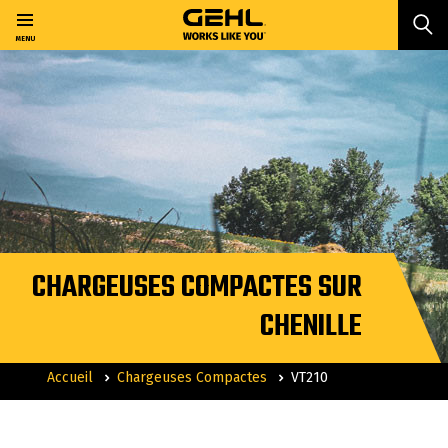
Passer
au
MENU
contenu
principal
CHARGEUSES COMPACTES SUR
CHENILLE
Accueil
Chargeuses Compactes
VT210