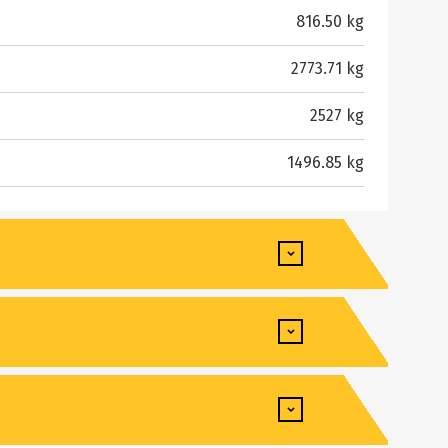
816.50 kg
2773.71 kg
2527 kg
1496.85 kg
986 mm
3876 mm
12.60 km/h
3018 mm
19.50 km/h