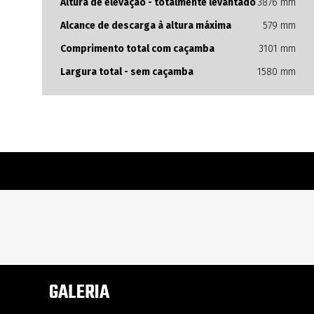
Altura de elevação - totalmente levantado
3876 mm
Alcance de descarga à altura máxima
579 mm
Comprimento total com caçamba
3101 mm
Largura total - sem caçamba
1580 mm
GALERIA