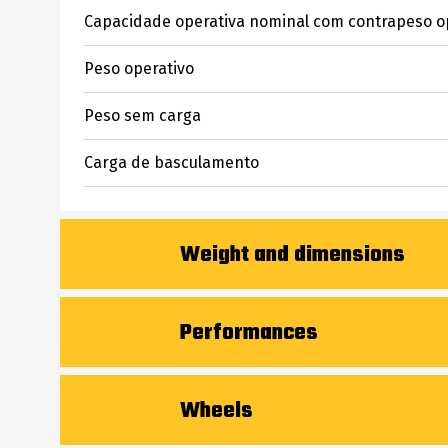
Capacidade operativa nominal com contrapeso o
Peso operativo
Peso sem carga
Carga de basculamento
Weight and dimensions
Distância entre eixos
Performances
Altura de elevação - totalmente levantado
Velocidade de deslocamento (sem carga)
Wheels
Altura até ao pino de articulação – Totalmente subid
Velocidade de deslocação com opção de duas veloc